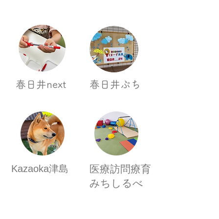
春日井next
春日井ぷち
Kazaoka津島
医療訪問療育​
みちしるべ
山梨県