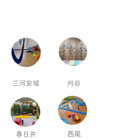
愛知県
三河安城
​刈谷
西尾
​春日井